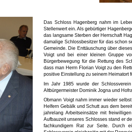
Das Schloss Hagenberg nahm im Leben
Stellenwert ein. Als gebürtiger Hagenberg
das langsame Sterben der Herrschaft Hage
damalige Schlossbesitzer für das schon s
Gemeinde. Die Enttäuschung über dieses 
Voigt und bei einer kleinen Gruppe vo
Bürgerbewegung für die Rettung des Sc
dass man Herrn Florian Voigt zu den Ret
positive Einstellung zu seinem Heimatort 
Im Jahr 1985 wurde der Schlossverein
Altbürgermeister Dominik Jogna und Hofra
Obmann Voigt nahm immer wieder selbst d
Helfern Gebälk und Schutt aus dem bereits
jahrelang Arbeitseinsätze mit freiwillig
Aufbauzeit unseres Schlosses stand er d
fachkundigem Rat zur Seite. Durch e