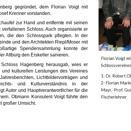
berg gegründet, dem Florian Voigt mit
osef Krenner vorstanden.
haufel zur Hand und entfernte mit seinen
 verfallenen Schloss. Auch organisierte er
ern, die den Schlosspark pflegten. In der
inde und den Architekten Riepl/Moser mit
roßartige Spendensammlung konnte der
er Altburg den Eiskeller sanieren.
Florian Voigt m
in Schloss Hagenberg herausgab, wies er
Schlossvereines
en und kulturellen Leistungen des Vereines
1: Dr. Robert O
Jahresberichten, Lichtbildervorträgen und
2: Florian Marku
ichts- und Kulturverständnis in der
Mayr,  Prof. Gu
t Autor und Hauptverantwortlicher für die
ern. Obmann Konsulent Voigt führte den
Fischerlehner
t großer Umsicht.