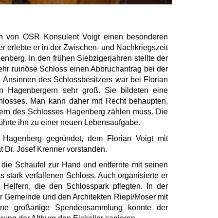
 von OSR Konsulent Voigt einen besonderen
er erlebte er in der Zwischen- und Nachkriegszeit
nberg. In den frühen Siebzigerjahren stellte der
ehr ruinöse Schloss einen Abbruchantrag bei der
Ansinnen des Schlossbesitzers war bei Florian
n Hagenbergern sehr groß. Sie bildeten eine
hlosses. Man kann daher mit Recht behaupten,
tern des Schlosses Hagenberg zählen muss. Die
führte ihn zu einer neuen Lebensaufgabe.
 Hagenberg gegründet, dem Florian Voigt mit
t Dr. Josef Krenner vorstanden.
ie Schaufel zur Hand und entfernte mit seinen
 stark verfallenen Schloss. Auch organisierte er
en Helfern, die den Schlosspark pflegten. In der
er Gemeinde und den Architekten Riepl/Moser mit
ine großartige Spendensammlung konnte der