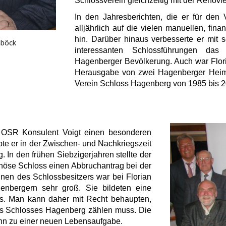
Schlossverein gleichzeitig mit der Renovie
In den Jahresberichten, die er für den
alljährlich auf die vielen manuellen, fin
hin. Darüber hinaus verbesserte er mit s
nböck
interessanten Schlossführungen das
Hagenberger Bevölkerung. Auch war Floria
Herausgabe von zwei Hagenberger Heima
Verein Schloss Hagenberg von 1985 bis 2
OSR Konsulent Voigt einen besonderen
bte er in der Zwischen- und Nachkriegszeit
In den frühen Siebzigerjahren stellte der
inöse Schloss einen Abbruchantrag bei der
nen des Schlossbesitzers war bei Florian
enbergern sehr groß. Sie bildeten eine
s. Man kann daher mit Recht behaupten,
des Schlosses Hagenberg zählen muss. Die
 ihn zu einer neuen Lebensaufgabe.