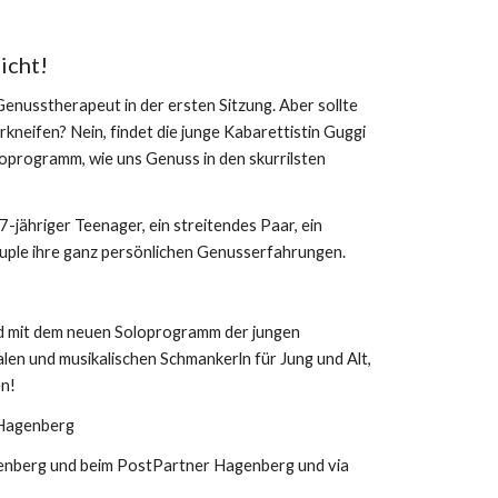
icht!
enusstherapeut in der ersten Sitzung. Aber sollte 
rkneifen? Nein, findet die junge Kabarettistin Guggi 
oprogramm, wie uns Genuss in den skurrilsten 
-jähriger Teenager, ein streitendes Paar, ein 
uple ihre ganz persönlichen Genusserfahrungen.
d mit dem neuen Soloprogramm der jungen 
len und musikalischen Schmankerln für Jung und Alt, 
n! 
 Hagenberg
Vorverkauf: € 15,- bei der Raiffeisenbank Hagenberg und beim PostPartner Hagenberg und via 