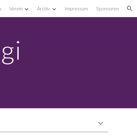
u
Verein
Archiv
Impressum
Sponsoren
ion
i 