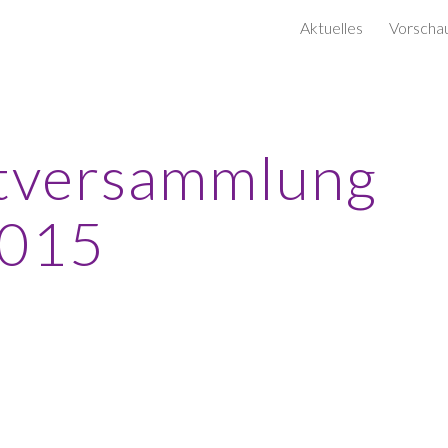
Aktuelles
Vorscha
ip to main content
Skip to navigat
tversammlung 
015